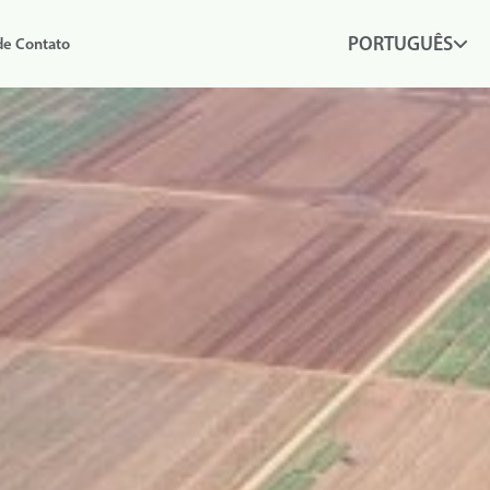
PORTUGUÊS
de Contato
 gotejamento
Irrigação por gotejamento
ma mudança
subsuperficial (SDI) vs. pivô: quem
ganha?