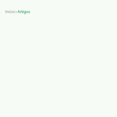
Início
Artigos
Inovação na Argentina: Inspiração d
para culturas em linha
Ver Mais