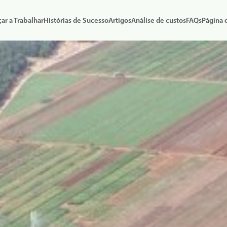
r a Trabalhar
Histórias de Sucesso
Artigos
Análise de custos
FAQs
Página 
 à irrigação por
Irrigação subsuperficial: a escolha
Pivô para irrigação por
bsuperficial (SDI): o
inteligente e ecológica para áreas
subsuperficial (SDI): u
 para a agricultura
menores e de formato irregular
estratégica