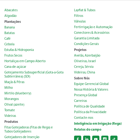
Abacates
Layflat & Tubos
Algodão
Filtros
Plantações
Válvulas
Fertirrigação e Automação
Banana
Conectores & Acessórios
Batatas
Garantia Limitada
Café
Condições Gerais
Cebola
Projetos
Estufas & Hidroponia
Frutos Secos
Avelãs, Azerbaijão
Hortaliças em Campo Aberto
Oliveiras, Israel
Cana-de-açúcar
Cereja, Sérvia
Gotejamento Subsuperficial (Gota-a-Gota
Videiras, China
Subterrânea) (SDI)
Sobre Nós
Maçãs & Pêras
Equipe Gerencial Global
Milho
Nossa História & Valores
Mirtilo (blueberry)
Presença Global
Morangos
Carreiras
Olival (azeite)
Política de Qualidade
Tomate
Política da Privacidade
Videiras
Contacte-nos
Produtos
Inteligência em Irrigação (Rega)
Fitas Gotejadoras (Fitas de Rega) e
Relatos do campo
Tubos Gotejadores
Gotejadores de Inserção