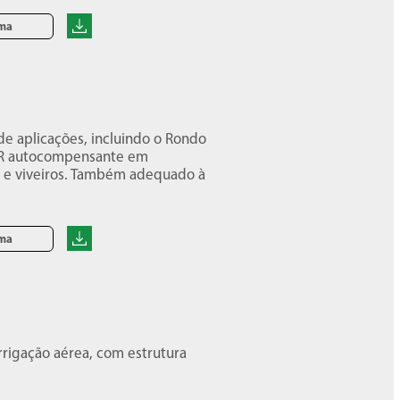
oma
e aplicações, incluindo o Rondo
 RFR autocompensante em
s e viveiros. Também adequado à
oma
irrigação aérea, com estrutura