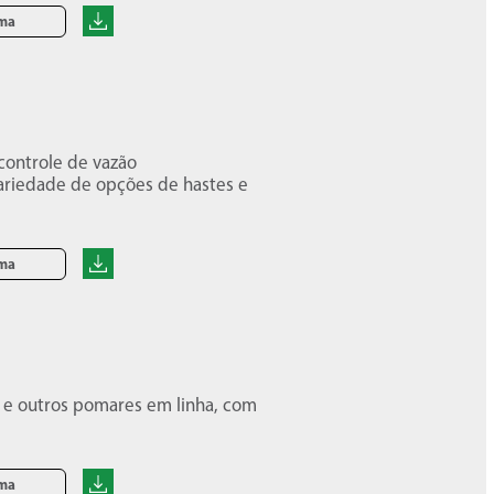
oma
controle de vazão
ariedade de opções de hastes e
oma
s e outros pomares em linha, com
oma