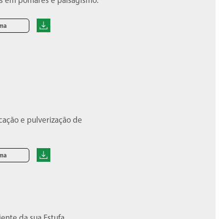
ões em pomares e paisagismo.
oma
cação e pulverização de
oma
nte da sua Estufa.