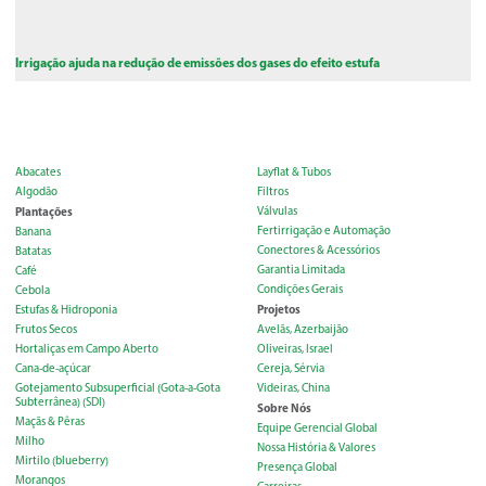
Irrigação ajuda na redução de emissões dos gases do efeito estufa
Abacates
Layflat & Tubos
Algodão
Filtros
Plantações
Válvulas
Fertirrigação e Automação
Banana
Conectores & Acessórios
Batatas
Garantia Limitada
Café
Condições Gerais
Cebola
Projetos
Estufas & Hidroponia
Frutos Secos
Avelãs, Azerbaijão
Hortaliças em Campo Aberto
Oliveiras, Israel
Cana-de-açúcar
Cereja, Sérvia
Gotejamento Subsuperficial (Gota-a-Gota
Videiras, China
Subterrânea) (SDI)
Sobre Nós
Maçãs & Pêras
Equipe Gerencial Global
Milho
Nossa História & Valores
Mirtilo (blueberry)
Presença Global
Morangos