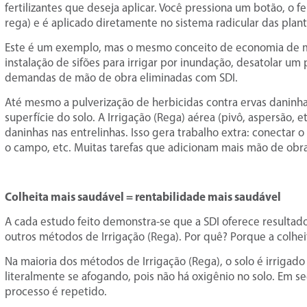
fertilizantes que deseja aplicar. Você pressiona um botão, o fe
rega) e é aplicado diretamente no sistema radicular das plant
Este é um exemplo, mas o mesmo conceito de economia de mão 
instalação de sifões para irrigar por inundação, desatolar um p
demandas de mão de obra eliminadas com SDI.
Até mesmo a pulverização de herbicidas contra ervas daninhas
superfície do solo. A Irrigação (Rega) aérea (pivô, aspersão, 
daninhas nas entrelinhas. Isso gera trabalho extra: conectar o
o campo, etc. Muitas tarefas que adicionam mais mão de obra
Colheita mais saudável = rentabilidade mais saudável
A cada estudo feito demonstra-se que a SDI oferece result
outros métodos de Irrigação (Rega). Por quê? Porque a colhei
Na maioria dos métodos de Irrigação (Rega), o solo é irrigado
literalmente se afogando, pois não há oxigênio no solo. Em s
processo é repetido.