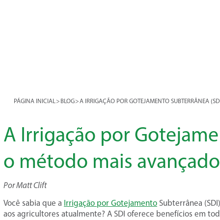
PÁGINA INICIAL
>
BLOG
>
A IRRIGAÇÃO POR GOTEJAMENTO SUBTERRÂNEA (SDI
A Irrigação por Gotejame
o método mais avançado 
Por Matt Clift
Você sabia que a
Irrigação por Gotejamento
Subterrânea (SDI)
aos agricultores atualmente? A SDI oferece benefícios em toda