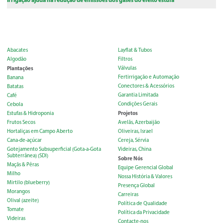
Abacates
Layflat & Tubos
Algodão
Filtros
Plantações
Válvulas
Fertirrigação e Automação
Banana
Conectores & Acessórios
Batatas
Garantia Limitada
Café
Condições Gerais
Cebola
Projetos
Estufas & Hidroponia
Frutos Secos
Avelãs, Azerbaijão
Hortaliças em Campo Aberto
Oliveiras, Israel
Cana-de-açúcar
Cereja, Sérvia
Gotejamento Subsuperficial (Gota-a-Gota
Videiras, China
Subterrânea) (SDI)
Sobre Nós
Maçãs & Pêras
Equipe Gerencial Global
Milho
Nossa História & Valores
Mirtilo (blueberry)
Presença Global
Morangos
Carreiras
Olival (azeite)
Política de Qualidade
Tomate
Política da Privacidade
Videiras
Contacte-nos