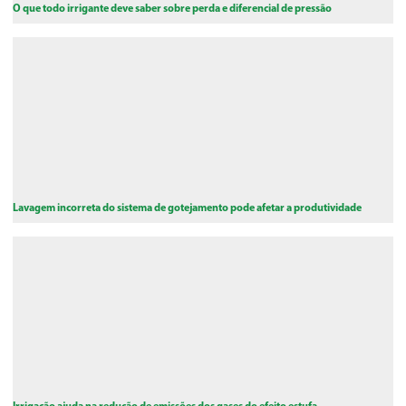
O que todo irrigante deve saber sobre perda e diferencial de pressão
Lavagem incorreta do sistema de gotejamento pode afetar a produtividade
Irrigação ajuda na redução de emissões dos gases do efeito estufa