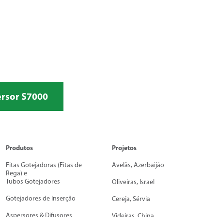
ersor S7000
Produtos
Projetos
Fitas Gotejadoras (Fitas de
Avelãs, Azerbaijão
Rega) e
Tubos Gotejadores
Oliveiras, Israel
Gotejadores de Inserção
Cereja, Sérvia
Aspersores & Difusores
Videiras, China