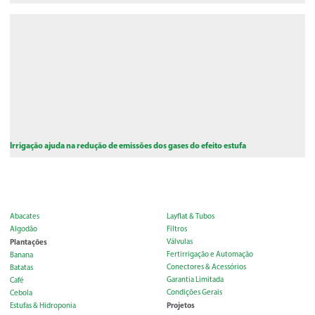
Irrigação ajuda na redução de emissões dos gases do efeito estufa
Abacates
Layflat & Tubos
Algodão
Filtros
Plantações
Válvulas
Fertirrigação e Automação
Banana
Conectores & Acessórios
Batatas
Garantia Limitada
Café
Condições Gerais
Cebola
Projetos
Estufas & Hidroponia