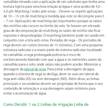
camalhão elevado com a aplicação de um substrato que tenha uma
textura ligeira para uma boa relação ar/água e uma acidez de 4,0 –
5,0 pH. Mulching / redes anti-ervas – Devem-se repetir aplicações
de 10 – 15 cm de mulching á medida que este se decompõe para 5
– 7 cm. Aplicações de mulching são importantes porque as raízes
dos mirtilos vão crescer no limite do solo. Se houver um elevado
grau de decomposição do mulching, as raízes do mirtilo vão ficar
expostas e desprotegidas. O mulching também pode ser usado em
conjunto com a tela anti-relva. Períodos de rega – Os períodos de
rega devem ser curtos (menos de 15 minutos). Com uma pequena
estrutura radicular e a maior parte do sistema radicular localizado
no camalhão, a rega prolongada potencia o risco de
encharcamento fazendo com que a água e os nutrientes saiam do
camalhão para o solo, onde raízes não podem aceder. Minimize a
drenagem da
lateral de rega
. Para evitar a drenagem da água
quando o sistema de rega se desliga, deve-se usar um lateral de
rega anti-sifão (AS) ou sem drenagem (ND). Além disso, as linhas
principais e secundárias devem ser projetadas de forma que o seu
conteúdo de retenção e a sua drenagem sejam mínimos para
evitar a acumulação de água.
Como Decidir: 1 ou 2 Linhas de irrigação Linha de