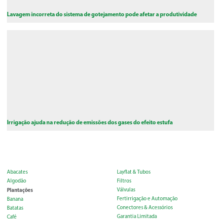
Lavagem incorreta do sistema de gotejamento pode afetar a produtividade
Irrigação ajuda na redução de emissões dos gases do efeito estufa
Abacates
Layflat & Tubos
Algodão
Filtros
Plantações
Válvulas
Fertirrigação e Automação
Banana
Conectores & Acessórios
Batatas
Garantia Limitada
Café