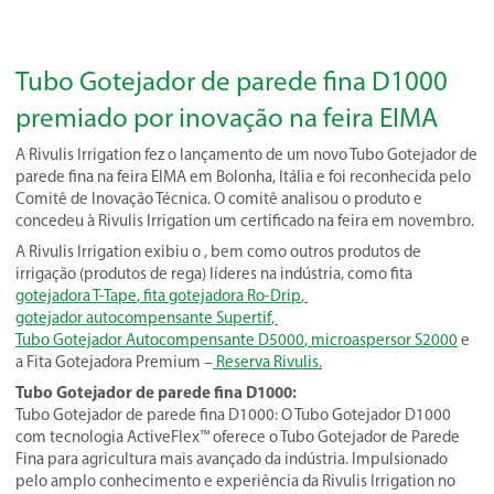
Tubo Gotejador de parede fina D1000
premiado por inovação na feira EIMA
A Rivulis Irrigation fez o lançamento de um novo Tubo Gotejador de
parede fina na feira EIMA em Bolonha, Itália e foi reconhecida pelo
Comitê de Inovação Técnica. O comitê analisou o produto e
concedeu à Rivulis Irrigation um certificado na feira em novembro.
A Rivulis Irrigation exibiu o , bem como outros produtos de
irrigação (produtos de rega) líderes na indústria, como fita
gotejadora T-Tape
,
fita gotejadora Ro-Drip
,
gotejador autocompensante Supertif
,
Tubo Gotejador Autocompensante D5000
,
microaspersor S2000
e
a Fita Gotejadora Premium –
Reserva Rivulis
.
Tubo Gotejador de parede fina D1000
:
Tubo Gotejador de parede fina D1000: O Tubo Gotejador D1000
com tecnologia ActiveFlex™ oferece o Tubo Gotejador de Parede
Fina para agricultura mais avançado da indústria. Impulsionado
pelo amplo conhecimento e experiência da Rivulis Irrigation no