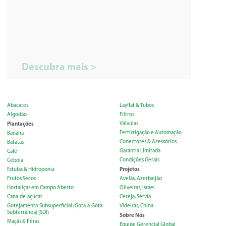
Descubra mais >
Abacates
Layflat & Tubos
Algodão
Filtros
Plantações
Válvulas
Fertirrigação e Automação
Banana
Conectores & Acessórios
Batatas
Garantia Limitada
Café
Condições Gerais
Cebola
Projetos
Estufas & Hidroponia
Frutos Secos
Avelãs, Azerbaijão
Hortaliças em Campo Aberto
Oliveiras, Israel
Cana-de-açúcar
Cereja, Sérvia
Gotejamento Subsuperficial (Gota-a-Gota
Videiras, China
Subterrânea) (SDI)
Sobre Nós
Maçãs & Pêras
Equipe Gerencial Global