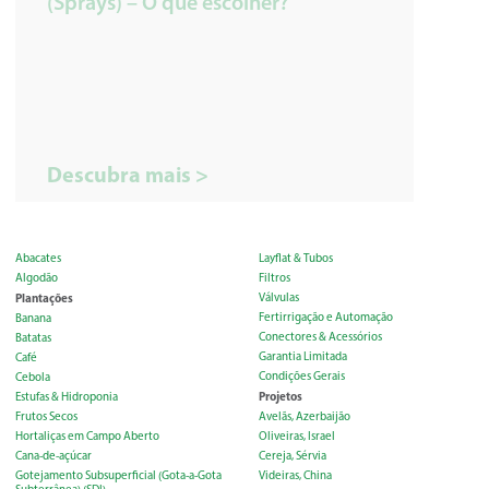
(Sprays) – O que escolher?
Descubra mais >
Abacates
Layflat & Tubos
Algodão
Filtros
Plantações
Válvulas
Fertirrigação e Automação
Banana
Conectores & Acessórios
Batatas
Garantia Limitada
Café
Condições Gerais
Cebola
Projetos
Estufas & Hidroponia
Frutos Secos
Avelãs, Azerbaijão
Hortaliças em Campo Aberto
Oliveiras, Israel
Cana-de-açúcar
Cereja, Sérvia
Gotejamento Subsuperficial (Gota-a-Gota
Videiras, China